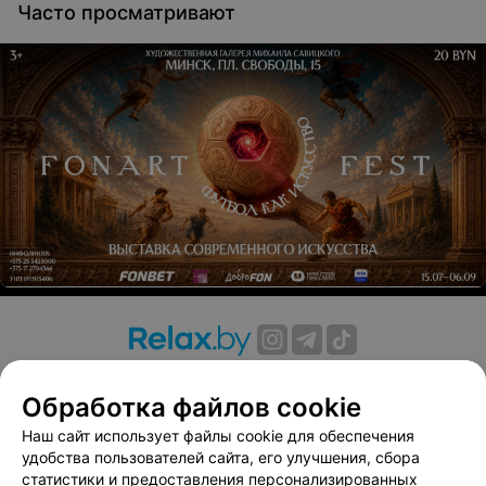
Часто просматривают
О проекте
Новости проекта
Размещение рекламы
Обработка файлов cookie
Вакансии
Публичный договор
Способы оплаты
Публичный договор по использованию сервиса
Наш сайт использует файлы cookie для обеспечения
«Афиша»
удобства пользователей сайта, его улучшения, сбора
статистики и предоставления персонализированных
Пользовательское соглашение