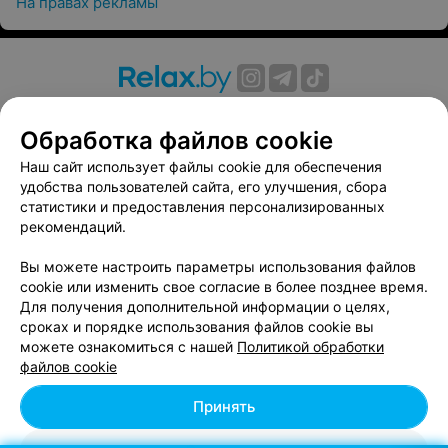
На правах рекламы
О проекте
Новости проекта
Размещение рекламы
Обработка файлов cookie
Вакансии
Публичный договор
Способы оплаты
Публичный договор по использованию сервиса
Наш сайт использует файлы cookie для обеспечения
«Афиша»
удобства пользователей сайта, его улучшения, сбора
статистики и предоставления персонализированных
Пользовательское соглашение
рекомендаций.
Написать в поддержку
Вы можете настроить параметры использования файлов
Связаться по вопросам сотрудничества
cookie или изменить свое согласие в более позднее время.
Написать руководителю relax.by
Для получения дополнительной информации о целях,
Персональные настройки cookie
сроках и порядке использования файлов cookie вы
можете ознакомиться с нашей
Политикой обработки
Обработка персональных данных
файлов cookie
Принять
© 2026 ООО «Артокс Лаб», УНП 191700409, регистрирующий орган -